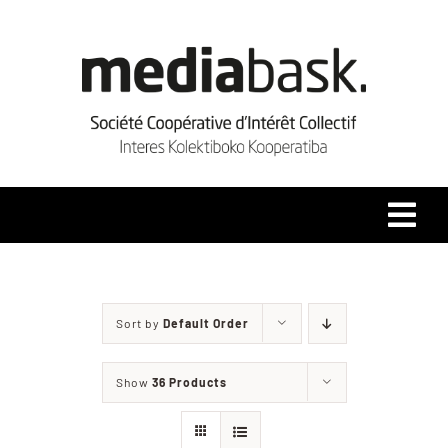
Skip
to
content
Tog
Navi
Accueil
Sort by
Default Order
Qui sommes-nous ?
Show
36 Products
Coopérative