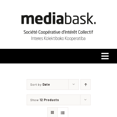
Skip
to
content
Tog
Navi
Accueil
Sort by
Date
Qui sommes-nous ?
Show
12 Products
Coopérative