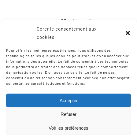
Gérer le consentement aux
cookies
Pour offrir les meilleures expériences, nous utilisons des
technologies telles que les cookies pour stocker et/ou accéder aux
informations des appareils. Le fait de consentir à ces technologies
CONTACT
nous permettra de traiter des données telles que le comportement
de navigation ou les ID uniques sur ce site. Le fait de ne pas
consentir ou de retirer son consentement peut avoir un effet négatif
8, Zone Artisanale Martinzaharenia
sur certaines caractéristiques et fonctions.
64122 Urruña / Urrugne
Tel: +33 9 75 12 97 02
Accepter
Email:
scic-iparla@mediabask.eus
Refuser
Voir les préférences
© Copyright 2012 - 2026 |
Mentions légales
| Tous droits
réservés | Réalisation
Izarte Komunikazioa