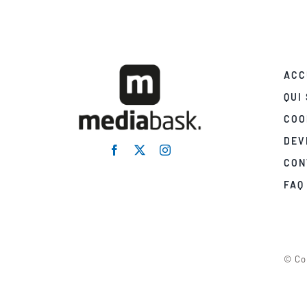
ACC
QUI
COO
DEV
CON
FAQ
© Co