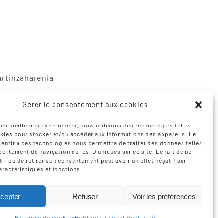
artinzaharenia
gne
Gérer le consentement aux cookies
mediabask.eus
 les meilleures expériences, nous utilisons des technologies telles
kies pour stocker et/ou accéder aux informations des appareils. Le
sentir à ces technologies nous permettra de traiter des données telles
ortement de navigation ou les ID uniques sur ce site. Le fait de ne
ir ou de retirer son consentement peut avoir un effet négatif sur
aractéristiques et fonctions.
sation
Izarte Komunikazioa
cepter
Refuser
Voir les préférences
Politique de cookies
Politique de confidentialité