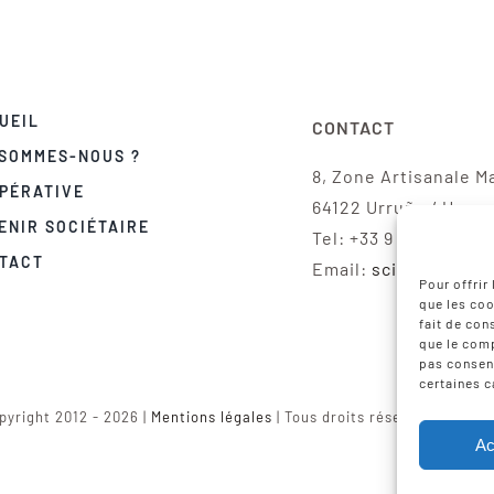
UEIL
CONTACT
 SOMMES-NOUS ?
8, Zone Artisanale M
PÉRATIVE
64122 Urruña / Urru
ENIR SOCIÉTAIRE
Tel: +33 9 75 12 97 02
TACT
Email:
scic-iparla@
Pour offrir
que les coo
fait de con
que le comp
pas consent
certaines c
pyright 2012 - 2026 |
Mentions légales
| Tous droits réservés | Réali
Ac