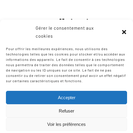
Gérer le consentement aux
cookies
Pour offrir les meilleures expériences, nous utilisons des
technologies telles que les cookies pour stocker et/ou accéder aux
informations des appareils. Le fait de consentir à ces technologies
CONTACT
nous permettra de traiter des données telles que le comportement
de navigation ou les ID uniques sur ce site. Le fait de ne pas
consentir ou de retirer son consentement peut avoir un effet négatif
8, Zone Artisanale Martinzaharenia
sur certaines caractéristiques et fonctions.
64122 Urruña / Urrugne
Tel: +33 9 75 12 97 02
Accepter
Email:
scic-iparla@mediabask.eus
Refuser
Voir les préférences
© Copyright 2012 - 2026 |
Mentions légales
| Tous droits
réservés | Réalisation
Izarte Komunikazioa