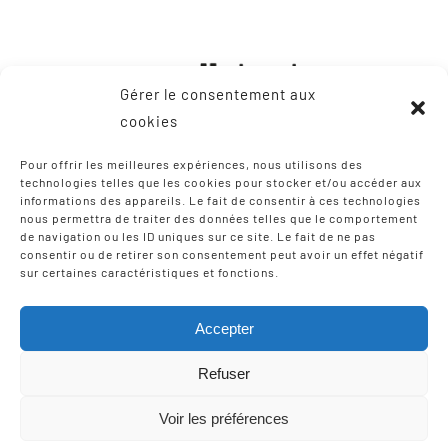
Gérer le consentement aux
cookies
Pour offrir les meilleures expériences, nous utilisons des
technologies telles que les cookies pour stocker et/ou accéder aux
informations des appareils. Le fait de consentir à ces technologies
CONTACT
nous permettra de traiter des données telles que le comportement
de navigation ou les ID uniques sur ce site. Le fait de ne pas
consentir ou de retirer son consentement peut avoir un effet négatif
8, Zone Artisanale Martinzaharenia
sur certaines caractéristiques et fonctions.
64122 Urruña / Urrugne
Tel: +33 9 75 12 97 02
Accepter
Email:
scic-iparla@mediabask.eus
Refuser
Voir les préférences
© Copyright 2012 - 2026 |
Mentions légales
| Tous droits
réservés | Réalisation
Izarte Komunikazioa