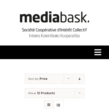
Skip
to
content
Tog
Navi
Accueil
Sort by
Price
Qui sommes-nous ?
Show
12 Products
Coopérative