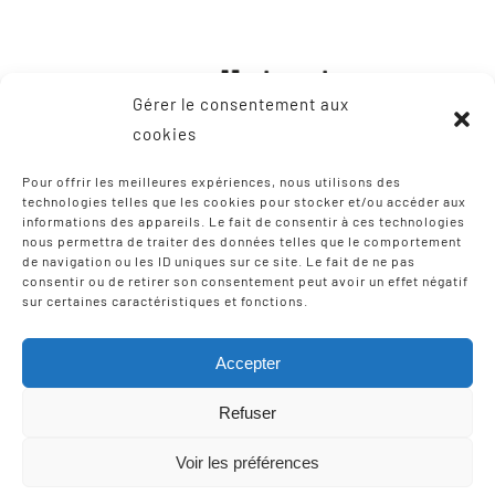
Gérer le consentement aux
cookies
Pour offrir les meilleures expériences, nous utilisons des
technologies telles que les cookies pour stocker et/ou accéder aux
informations des appareils. Le fait de consentir à ces technologies
CONTACT
nous permettra de traiter des données telles que le comportement
de navigation ou les ID uniques sur ce site. Le fait de ne pas
consentir ou de retirer son consentement peut avoir un effet négatif
8, Zone Artisanale Martinzaharenia
sur certaines caractéristiques et fonctions.
64122 Urruña / Urrugne
Tel: +33 9 75 12 97 02
Accepter
Email:
scic-iparla@mediabask.eus
Refuser
Voir les préférences
© Copyright 2012 - 2026 |
Mentions légales
| Tous droits
réservés | Réalisation
Izarte Komunikazioa