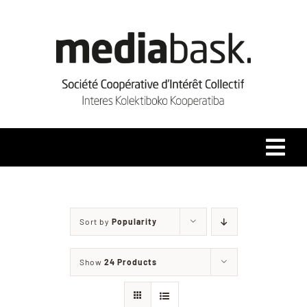
Skip
to
content
Tog
Navi
Accueil
Sort by
Popularity
Qui sommes-nous ?
Show
24 Products
Coopérative