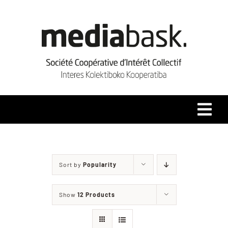
Skip
to
content
Tog
Navi
Accueil
Sort by
Popularity
Qui sommes-nous ?
Show
12 Products
Coopérative