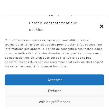
Gérer le consentement aux
cookies
Pour offrir les meilleures expériences, nous utilisons des
technologies telles que les cookies pour stocker et/ou accéder aux
informations des appareils. Le fait de consentir à ces technologies
CONTACT
nous permettra de traiter des données telles que le comportement
de navigation ou les ID uniques sur ce site. Le fait de ne pas
consentir ou de retirer son consentement peut avoir un effet négatif
8, Zone Artisanale Martinzaharenia
sur certaines caractéristiques et fonctions.
64122 Urruña / Urrugne
Tel: +33 9 75 12 97 02
Accepter
Email:
scic-iparla@mediabask.eus
Refuser
Voir les préférences
© Copyright 2012 - 2026 |
Mentions légales
| Tous droits
réservés | Réalisation
Izarte Komunikazioa