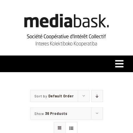
Skip
to
content
Tog
Navi
Accueil
Sort by
Default Order
Qui sommes-nous ?
Show
36 Products
Coopérative