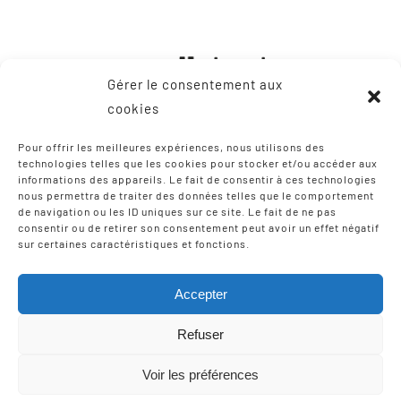
Gérer le consentement aux
cookies
Pour offrir les meilleures expériences, nous utilisons des
technologies telles que les cookies pour stocker et/ou accéder aux
informations des appareils. Le fait de consentir à ces technologies
CONTACT
nous permettra de traiter des données telles que le comportement
de navigation ou les ID uniques sur ce site. Le fait de ne pas
consentir ou de retirer son consentement peut avoir un effet négatif
8, Zone Artisanale Martinzaharenia
sur certaines caractéristiques et fonctions.
64122 Urruña / Urrugne
Tel: +33 9 75 12 97 02
Accepter
Email:
scic-iparla@mediabask.eus
Refuser
Voir les préférences
© Copyright 2012 - 2026 |
Mentions légales
| Tous droits
réservés | Réalisation
Izarte Komunikazioa