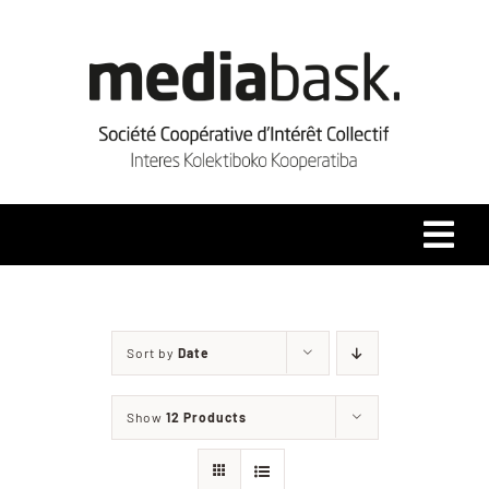
Skip
to
content
Tog
Navi
Accueil
Sort by
Date
Qui sommes-nous ?
Show
12 Products
Coopérative