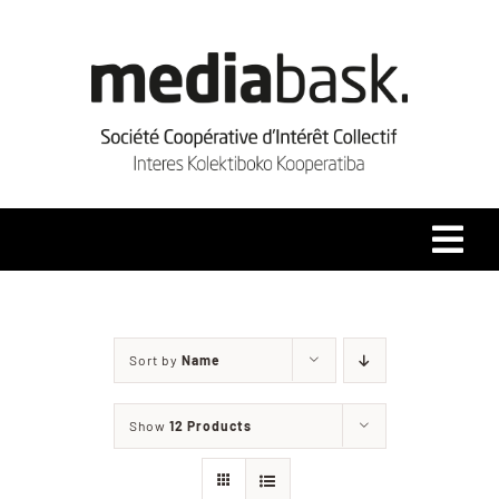
Skip
to
content
Tog
Navi
Accueil
Sort by
Name
Qui sommes-nous ?
Show
12 Products
Coopérative