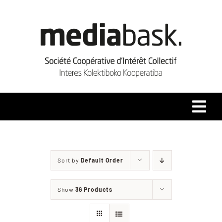
Skip
to
content
Tog
Navi
Accueil
Sort by
Default Order
Qui sommes-nous ?
Show
36 Products
Coopérative