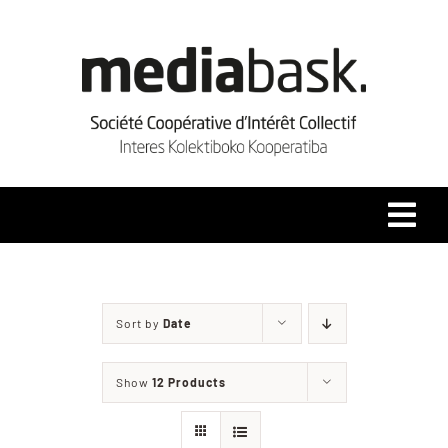
Skip
to
content
Tog
Navi
Accueil
Sort by
Date
Qui sommes-nous ?
Show
12 Products
Coopérative