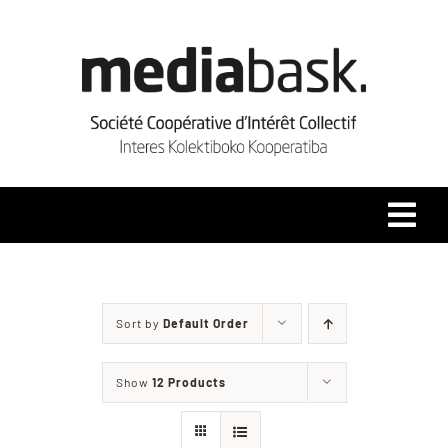
Skip
to
content
Tog
Navi
Accueil
Sort by
Default Order
Qui sommes-nous ?
Show
12 Products
Coopérative