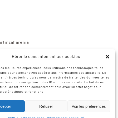
artinzaharenia
gne
Gérer le consentement aux cookies
mediabask.eus
 les meilleures expériences, nous utilisons des technologies telles
kies pour stocker et/ou accéder aux informations des appareils. Le
sentir à ces technologies nous permettra de traiter des données telles
ortement de navigation ou les ID uniques sur ce site. Le fait de ne
ir ou de retirer son consentement peut avoir un effet négatif sur
aractéristiques et fonctions.
sation
Izarte Komunikazioa
cepter
Refuser
Voir les préférences
Politique de cookies
Politique de confidentialité