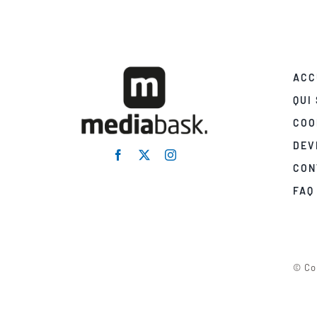
ACC
QUI
COO
DEV
CON
FAQ
© Co