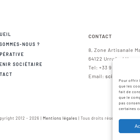
UEIL
CONTACT
 SOMMES-NOUS ?
8, Zone Artisanale M
PÉRATIVE
64122 Urruña / Urru
ENIR SOCIÉTAIRE
Tel: +33 9 75 12 97 02
TACT
Email:
scic-iparla@
Pour offrir
que les coo
fait de con
que le comp
pas consent
certaines c
pyright 2012 - 2026 |
Mentions légales
| Tous droits réservés | Réali
Ac