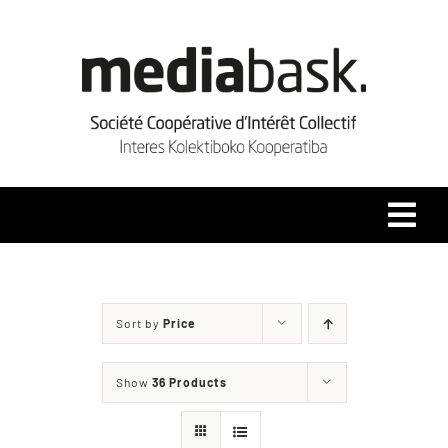
Skip
to
content
Tog
Navi
Accueil
Sort by
Price
Qui sommes-nous ?
Show
36 Products
Coopérative