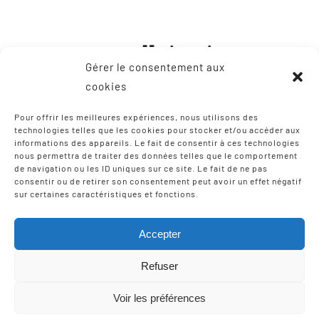
Gérer le consentement aux
cookies
Pour offrir les meilleures expériences, nous utilisons des
technologies telles que les cookies pour stocker et/ou accéder aux
informations des appareils. Le fait de consentir à ces technologies
CONTACT
nous permettra de traiter des données telles que le comportement
de navigation ou les ID uniques sur ce site. Le fait de ne pas
consentir ou de retirer son consentement peut avoir un effet négatif
8, Zone Artisanale Martinzaharenia
sur certaines caractéristiques et fonctions.
64122 Urruña / Urrugne
Tel: +33 9 75 12 97 02
Accepter
Email:
scic-iparla@mediabask.eus
Refuser
Voir les préférences
© Copyright 2012 - 2026 |
Mentions légales
| Tous droits
réservés | Réalisation
Izarte Komunikazioa