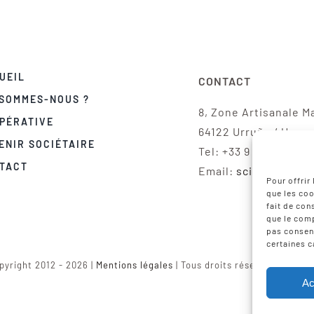
UEIL
CONTACT
 SOMMES-NOUS ?
8, Zone Artisanale M
PÉRATIVE
64122 Urruña / Urru
ENIR SOCIÉTAIRE
Tel: +33 9 75 12 97 02
TACT
Email:
scic-iparla@
Pour offrir
que les coo
fait de con
que le comp
pas consent
certaines c
pyright 2012 - 2026 |
Mentions légales
| Tous droits réservés | Réali
Ac