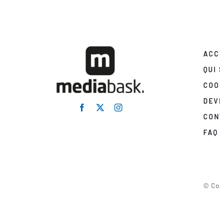
ACC
QUI
COO
DEV
CON
FAQ
© Co