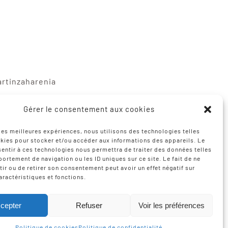
artinzaharenia
gne
Gérer le consentement aux cookies
mediabask.eus
 les meilleures expériences, nous utilisons des technologies telles
kies pour stocker et/ou accéder aux informations des appareils. Le
sentir à ces technologies nous permettra de traiter des données telles
ortement de navigation ou les ID uniques sur ce site. Le fait de ne
ir ou de retirer son consentement peut avoir un effet négatif sur
aractéristiques et fonctions.
sation
Izarte Komunikazioa
cepter
Refuser
Voir les préférences
Politique de cookies
Politique de confidentialité