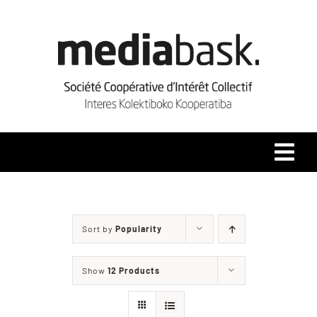
Skip
to
content
Tog
Navi
Accueil
Sort by
Popularity
Qui sommes-nous ?
Show
12 Products
Coopérative