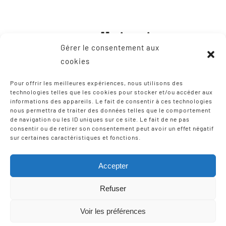
Gérer le consentement aux
cookies
Pour offrir les meilleures expériences, nous utilisons des
technologies telles que les cookies pour stocker et/ou accéder aux
informations des appareils. Le fait de consentir à ces technologies
CONTACT
nous permettra de traiter des données telles que le comportement
de navigation ou les ID uniques sur ce site. Le fait de ne pas
consentir ou de retirer son consentement peut avoir un effet négatif
8, Zone Artisanale Martinzaharenia
sur certaines caractéristiques et fonctions.
64122 Urruña / Urrugne
Tel: +33 9 75 12 97 02
Accepter
Email:
scic-iparla@mediabask.eus
Refuser
Voir les préférences
© Copyright 2012 - 2026 |
Mentions légales
| Tous droits
réservés | Réalisation
Izarte Komunikazioa