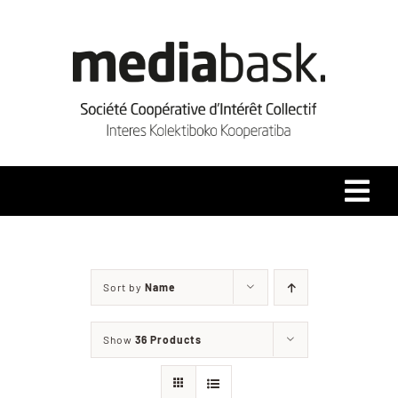
Skip
to
content
Tog
Navi
Accueil
Sort by
Name
Qui sommes-nous ?
Show
36 Products
Coopérative