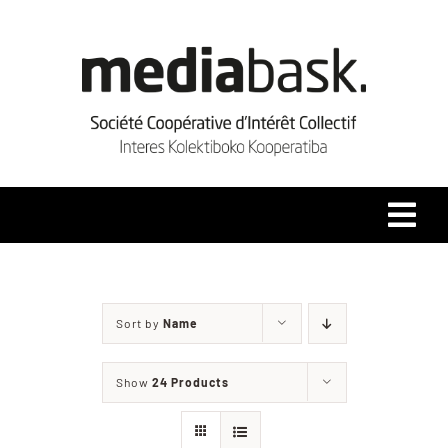
Skip
to
content
Tog
Navi
Accueil
Sort by
Name
Qui sommes-nous ?
Show
24 Products
Coopérative