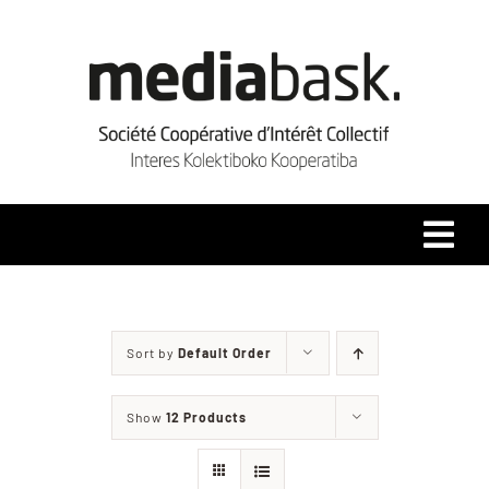
Skip
to
content
Tog
Navi
Accueil
Sort by
Default Order
Qui sommes-nous ?
Show
12 Products
Coopérative