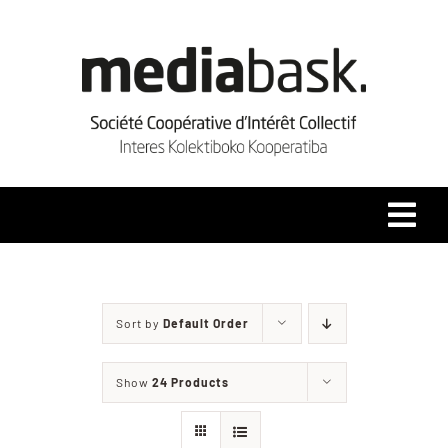
Skip
to
content
Tog
Navi
Accueil
Sort by
Default Order
Qui sommes-nous ?
Show
24 Products
Coopérative