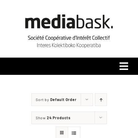
Skip
to
content
Tog
Navi
Accueil
Sort by
Default Order
Qui sommes-nous ?
Show
24 Products
Coopérative