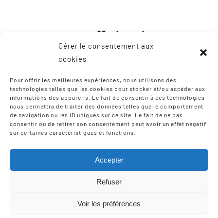
Gérer le consentement aux
cookies
Pour offrir les meilleures expériences, nous utilisons des
technologies telles que les cookies pour stocker et/ou accéder aux
informations des appareils. Le fait de consentir à ces technologies
CONTACT
nous permettra de traiter des données telles que le comportement
de navigation ou les ID uniques sur ce site. Le fait de ne pas
consentir ou de retirer son consentement peut avoir un effet négatif
8, Zone Artisanale Martinzaharenia
sur certaines caractéristiques et fonctions.
64122 Urruña / Urrugne
Tel: +33 9 75 12 97 02
Accepter
Email:
scic-iparla@mediabask.eus
Refuser
Voir les préférences
© Copyright 2012 - 2026 |
Mentions légales
| Tous droits
réservés | Réalisation
Izarte Komunikazioa