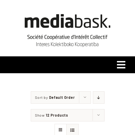
Skip
to
content
Tog
Navi
Accueil
Sort by
Default Order
Qui sommes-nous ?
Show
12 Products
Coopérative