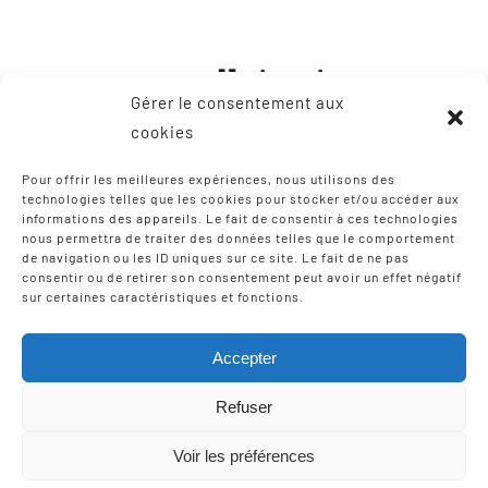
Gérer le consentement aux
cookies
Pour offrir les meilleures expériences, nous utilisons des
technologies telles que les cookies pour stocker et/ou accéder aux
informations des appareils. Le fait de consentir à ces technologies
CONTACT
nous permettra de traiter des données telles que le comportement
de navigation ou les ID uniques sur ce site. Le fait de ne pas
consentir ou de retirer son consentement peut avoir un effet négatif
8, Zone Artisanale Martinzaharenia
sur certaines caractéristiques et fonctions.
64122 Urruña / Urrugne
Tel: +33 9 75 12 97 02
Accepter
Email:
scic-iparla@mediabask.eus
Refuser
Voir les préférences
© Copyright 2012 - 2026 |
Mentions légales
| Tous droits
réservés | Réalisation
Izarte Komunikazioa