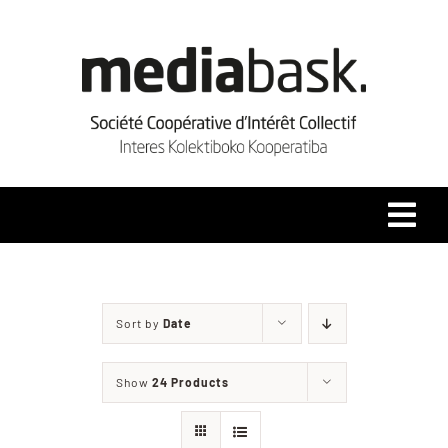
Skip
to
content
Tog
Navi
Accueil
Sort by
Date
Qui sommes-nous ?
Show
24 Products
Coopérative