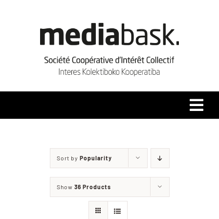
Skip
to
content
Tog
Navi
Accueil
Sort by
Popularity
Qui sommes-nous ?
Show
36 Products
Coopérative