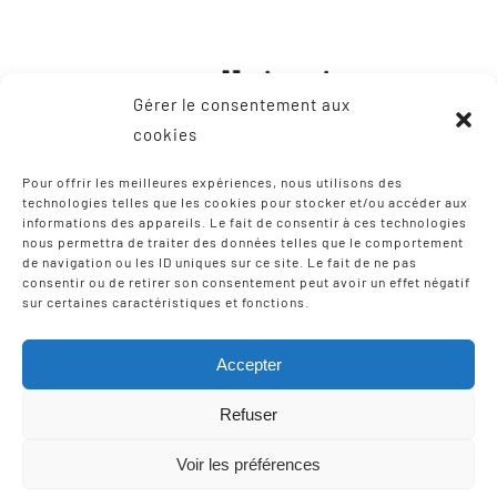
Gérer le consentement aux
cookies
Pour offrir les meilleures expériences, nous utilisons des
technologies telles que les cookies pour stocker et/ou accéder aux
informations des appareils. Le fait de consentir à ces technologies
CONTACT
nous permettra de traiter des données telles que le comportement
de navigation ou les ID uniques sur ce site. Le fait de ne pas
consentir ou de retirer son consentement peut avoir un effet négatif
8, Zone Artisanale Martinzaharenia
sur certaines caractéristiques et fonctions.
64122 Urruña / Urrugne
Tel: +33 9 75 12 97 02
Accepter
Email:
scic-iparla@mediabask.eus
Refuser
Voir les préférences
© Copyright 2012 - 2026 |
Mentions légales
| Tous droits
réservés | Réalisation
Izarte Komunikazioa