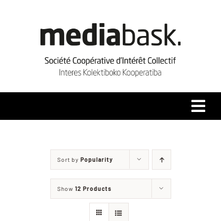
Skip
to
content
Tog
Navi
Accueil
Sort by
Popularity
Qui sommes-nous ?
Show
12 Products
Coopérative