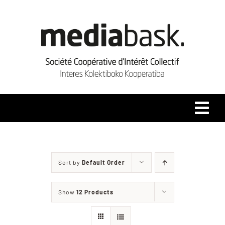
Skip
to
content
Tog
Navi
Accueil
Sort by
Default Order
Qui sommes-nous ?
Show
12 Products
Coopérative